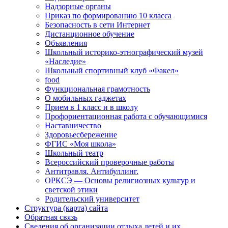
Надзорные органы
Приказ по формированию 10 класса
Безопасность в сети Интернет
Дистанционное обучение
Объявления
Школьный историко-этнографический музей
«Наследие»
Школьный спортивный клуб «Факел»
food
Функциональная грамотность
О мобильных гаджетах
Прием в 1 класс и в школу
Профориентационная работа с обучающимися
Наставничество
Здоровьесбережение
ФГИС «Моя школа»
Школьный театр
Всероссийский проверочные работы
Антитравля. Антибуллинг.
ОРКСЭ — Основы религиозных культур и
светской этики
Родительский университет
Структура (карта) сайта
Обратная связь
Сведения об организации отдыха детей и их