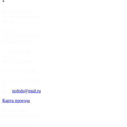
*
Юридический и
фактический адрес
школы:
453472,
Россия, Республика
Башкортостан,
Аургазинский
район, д.
Новофёдоровка,
ул. Советская, 30а
тел.: 8(34745)25401,
e-
mail:
nofeds@mail.ru
Карта проезда
Финансовые
реквизиты школы:
ИНН 0205003228