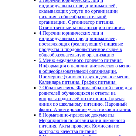
3.Перечни юридических лиц и
индивидуальных предпринимателей,
оказывающих услуги по организации
питания в общеобразовательной
организации. Организатор питания.
Ответственные за организацию питания.
4.Перечни юридических лиц и
индивидуальных предпринимателей,
поставляющих (реализующих) пищевые
продукты и продовольственное сырье в
общеобразовательную организацию
5.Меню ежедневного горячего питания.
Информация о наличии диетического меню
в общеобразовательной организации.
Примерное (типовое) двухнедельное меню.
Календарь питания. График питания.
7.Обратная связь. Форма обратной связи для
родителей обучающихся и ответы на
вопросы родителей по питанию. Горячая
линия по школьному питанию. Народный
фронт. Анкетирование участников питания.
8.Нормативно-правовые документы.
Мероприятия по организации школьного
питания. Акты проверок Комиссии по
контролю качества питания