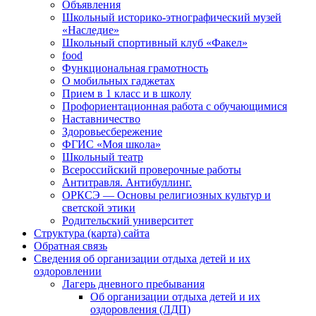
Объявления
Школьный историко-этнографический музей
«Наследие»
Школьный спортивный клуб «Факел»
food
Функциональная грамотность
О мобильных гаджетах
Прием в 1 класс и в школу
Профориентационная работа с обучающимися
Наставничество
Здоровьесбережение
ФГИС «Моя школа»
Школьный театр
Всероссийский проверочные работы
Антитравля. Антибуллинг.
ОРКСЭ — Основы религиозных культур и
светской этики
Родительский университет
Структура (карта) сайта
Обратная связь
Сведения об организации отдыха детей и их
оздоровлении
Лагерь дневного пребывания
Об организации отдыха детей и их
оздоровления (ЛДП)