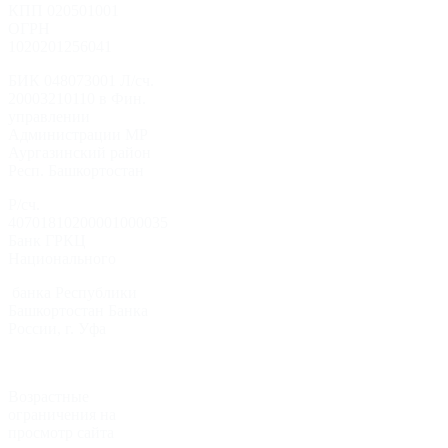
КПП 020501001
ОГРН
1020201256041
БИК 048073001 Л/сч.
20003210110 в Фин.
управлении
Администрации МР
Аургазинский район
Респ. Башкортостан
Р/сч.
40701810200001000035
Банк ГРКЦ
Национального
банка Республики
Башкортостан Банка
России, г. Уфа
Возрастные
ограничения на
просмотр сайта