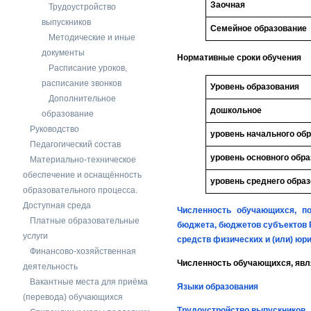
Заочная
Трудоустройство
выпускников
Семейное образование
Методические и иные
документы
Нормативные сроки обучения
Расписание уроков,
расписание звонков
Уровень образования
Дополнительное
дошкольное
образование
Руководство
уровень начального об
Педагогический состав
уровень основного обр
Материально-техническое
обеспечение и оснащённость
уровень среднего обра
образовательного процесса.
Доступная среда
Численность обучающихся, п
Платные образовательные
бюджета, бюджетов субъектов Р
услуги
средств физических и (или) юр
Финансово-хозяйственная
Численность обучающихся, яв
деятельность
Вакантные места для приёма
Языки образования
(перевода) обучающихся
Трудоустройство выпускников