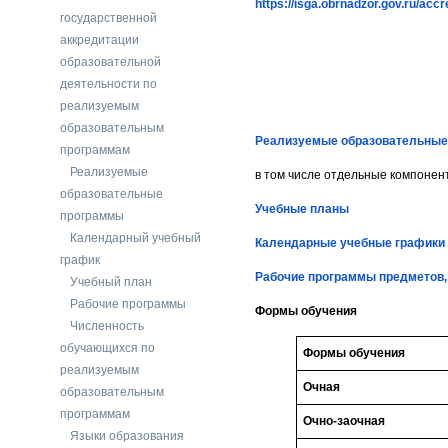
https://isga.obrnadzor.gov.ru/ac
государственной
аккредитации
образовательной
деятельности по
реализуемым
образовательным
Реализуемые образовательные
программам
Реализуемые
в том числе отдельные компонен
образовательные
Учебные планы
программы
Календарный учебный
Календарные учебные графики
график
Рабочие программы предметов,
Учебный план
Рабочие программы
Формы обучения
Численность
обучающихся по
Формы обучения
реализуемым
Очная
образовательным
программам
Очно-заочная
Языки образования