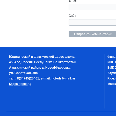
Email
*
Сайт
Юридический и фактический адрес школы:
Фина
453472, Россия, Республика Башкортостан,
ИНН 
Аургазинский район, д. Новофёдоровка,
БИК 0
ул. Советская, 30а
Адми
тел.: 8(34745)25401, e-mail:
nofeds@mail.ru
Р/сч
Карта проезда
банка