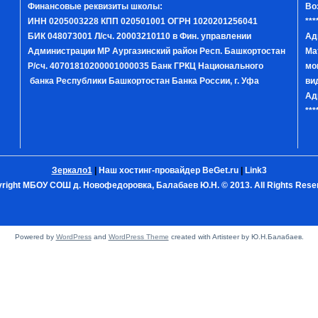
Финансовые реквизиты школы:
Во
ИНН 0205003228 КПП 020501001 ОГРН 1020201256041
***
БИК 048073001 Л/сч. 20003210110 в Фин. управлении
Ад
Администрации МР Аургазинский район Респ. Башкортостан
Ма
Р/сч. 40701810200001000035 Банк ГРКЦ Национального
мо
банка Республики Башкортостан Банка России, г. Уфа
ви
Ад
***
Зеркало1
|
Наш хостинг-провайдер BeGet.ru
|
Link3
right МБОУ СОШ д. Новофедоровка, Балабаев Ю.Н. © 2013. All Rights Rese
Powered by
WordPress
and
WordPress Theme
created with Artisteer by Ю.Н.Балабаев.