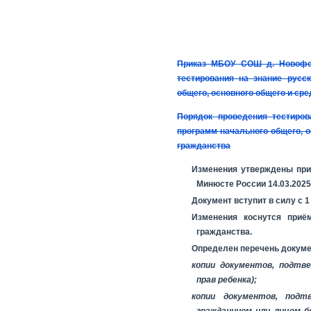
Приказ МБОУ СОШ д. Новофед
тестирования на знание русс
общего, основного общего и ср
Порядок проведения тестиров
программ начального общего, о
гражданства
Изменения утверждены при
Минюсте России 14.03.2025
Документ вступит в силу с 1
Изменения коснутся приё
гражданства.
Определен перечень докуме
копии документов, подтв
прав ребенка);
копии документов, подт