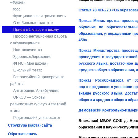
«Факел»
food
Статья 78 ФЗ-273 «Об образова
Функциональная грамотность
Приказ Министерства просвещ
О мобильных гаджетах
обучение по образовательн
Прием в 1 класс и в школу
образования, утвержденный при
Профориентационная работа
458»
с обучающимися
Наставничество
Приказ Министерства просвещ
Здоровьесбережение
проведения в государственной
ФГИС «Моя школа»
русского языка, достаточное 
среднего общего образования, 
Школьный театр
Всероссийский проверочные
Приказ Рособрнадзора от 0
работы
подтверждающего успешное про
Антитравля. Антибуллинг.
знание русского языка, доста
ОРКСЭ — Основы
общего и среднего общего обра
религиозных культур и светской
Демоверсии Контрольно-измери
этики
Родительский университет
Внимание! МБОУ СОШ д. Новоф
Структура (карта) сайта
образования и науки Республи
Обратная связь
Место пункта проведения тести