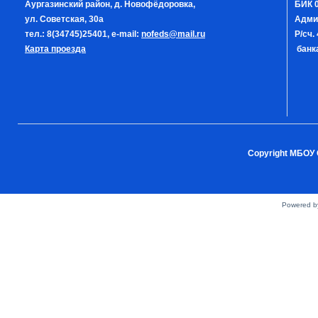
Аургазинский район, д. Новофёдоровка,
БИК 0
ул. Советская, 30а
Адми
тел.: 8(34745)25401, e-mail:
nofeds@mail.ru
Р/сч
Карта проезда
банка
Copyright МБОУ 
Powered 