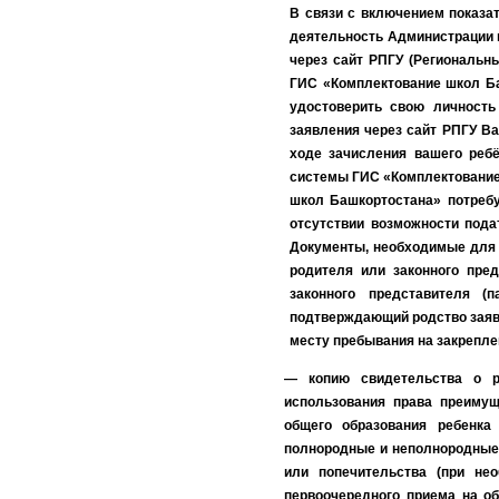
В связи с включением показат
деятельность Администрации м
через сайт РПГУ (Региональн
ГИС «Комплектование школ Ба
удостоверить свою личност
заявления через сайт РПГУ В
ходе зачисления вашего реб
системы ГИС «Комплектование
школ Башкортостана» потребу
отсутствии возможности пода
Документы, необходимые для 
родителя или законного пре
законного представителя (
подтверждающий родство заяви
месту пребывания на закрепле
— копию свидетельства о р
использования права преимущ
общего образования ребенка
полнородные и неполнородные 
или попечительства (при не
первоочередного приема на о