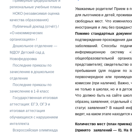
Примерные федеральные и
региональные учебные планы
Уважаемые родители! Прием в пе
НОКО (независимая оценка
для льготников и детей, прожива
качества образования)
свободных мест. Что изменилос
Публичный доклад (отчёт) /
иностранцев и лиц без гражданс
«О некоммерческих
Помимо стандартных документ
организациях» /
подтверждение прохождения дак
Дошкольное отделение —
заболеваний. Способы подач
информационную систему «
МДОУ Детский сад д.
общеобразовательной органи
Новофедоровка
представителя); свидетельство 
Последние приказы по
пребывания (для подачи по з
зачислению в дошкольное
первоочередное или преимущест
отделение
комиссии (при наличии). Важно,
Последние приказы по
не только в школах, но и в дет
зачислению в 1-й класс
Что должно быть на сайте школы
Государственная итоговая
образец заявления; отдельный с
аттестация: ЕГЭ, ОГЭ и
статус заявления? В нашей ин
итоговая аттестация
видят, на каком этапе находится
обучающихся с нарушением
интеллекта
Количество мест (план приема)
Всероссийская олимпиада
(принято заявлений — 0). На 0