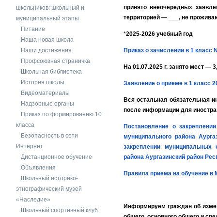
принято внеочередных заявле
школьников: школьный и
территорией — ___, не прожива
муниципальный этапы
Питание
*
2025-2026 учебный год
Наша новая школа
Наши достижения
Приказ о зачислении в 1 класс №
Профсоюзная страничка
На 01.07.2025 г. занято мест — 
Школьная библиотека
История школы
Заявление о приеме в 1 класс 2
Видеоматериалы
Вся остальная обязательная и
Надзорные органы
после информации для иностра
Приказ по формированию 10
класса
Постановление о закреплении
Безопасность в сети
муниципального района Аурга
Интернет
закреплении муниципальных 
Дистанционное обучение
района Аургазинский район Ре
Объявления
Правила приема на обучение в 
Школьный историко-
этнографический музей
«Наследие»
Информируем граждан об изме
Школьный спортивный клуб
общего, основного общего и ср