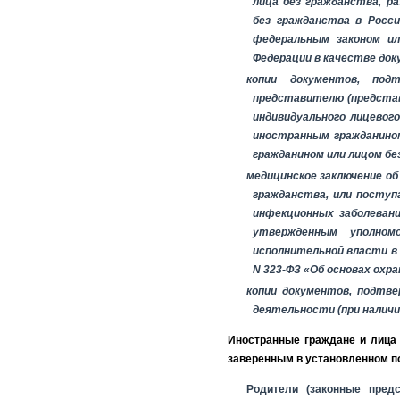
лица без гражданства, р
без гражданства в Росс
федеральным законом и
Федерации в качестве док
копии документов, подт
представителю (представ
индивидуального лицевог
иностранным гражданино
гражданином или лицом без
медицинское заключение
об
гражданства, или поступ
инфекционных заболеван
утвержденным уполном
исполнительной власти в 
N 323-ФЗ «Об основах охра
копии документов, подтв
деятельности (при наличи
Иностранные граждане и лица
заверенным в установленном по
Родители (законные пред