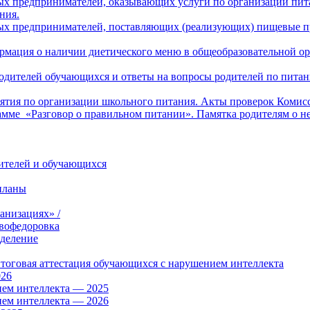
х предпринимателей, оказывающих услуги по организации пита
ния.
ых предпринимателей, поставляющих (реализующих) пищевые пр
рмация о наличии диетического меню в общеобразовательной ор
 родителей обучающихся и ответы на вопросы родителей по пит
тия по организации школьного питания. Акты проверок Комисс
амме «Разговор о правильном питании». Памятка родителям о н
дителей и обучающихся
планы
анизациях» /
вофедоровка
тделение
итоговая аттестация обучающихся с нарушением интеллекта
026
ием интеллекта — 2025
ием интеллекта — 2026