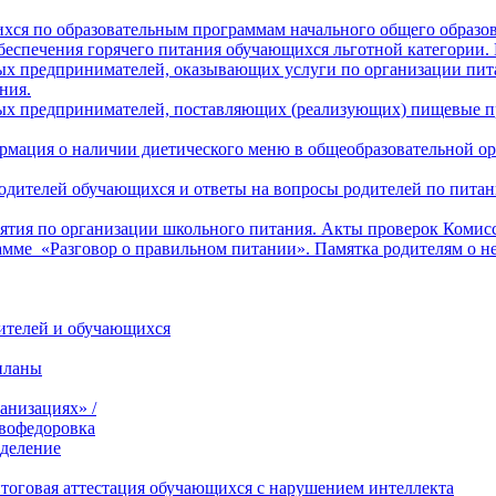
хся по образовательным программам начального общего образо
беспечения горячего питания обучающихся льготной категории.
х предпринимателей, оказывающих услуги по организации пита
ния.
ых предпринимателей, поставляющих (реализующих) пищевые пр
рмация о наличии диетического меню в общеобразовательной ор
 родителей обучающихся и ответы на вопросы родителей по пит
тия по организации школьного питания. Акты проверок Комисс
амме «Разговор о правильном питании». Памятка родителям о н
дителей и обучающихся
планы
анизациях» /
вофедоровка
тделение
итоговая аттестация обучающихся с нарушением интеллекта