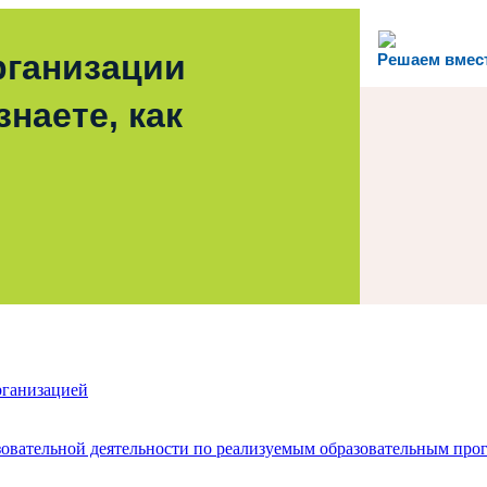
рганизации
Решаем вмес
наете, как
рганизацией
зовательной деятельности по реализуемым образовательным про