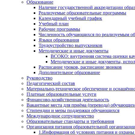
Образование
Наличие государственной аккредитации обра
Реализуемые образовательные программы
Календарный учебный график
Учебный план
Рабочие программы
Численность обучающихся по реализуемым о
Языки образования
Трудоустройство выпускников
Методические и иные документы
ВСОКО: внутренняя система оценки кач
Методические и иные документы, испол
Расписание уроков, расписание звонков
Дополнительное образование
Руководство
Педагогический состав
Материально-техническое обеспечение и оснащённос
Платные образовательные услуги
Финансово-хозяйственная деятельность
Вакантные места для приёма (перевода) обучающих
Стипендии и меры поддержки обучающихся
Международное сотрудничество
Образовательные стандарты и требования
Организация питания образовательной организаци
1.Информация об условиях питания и охраны