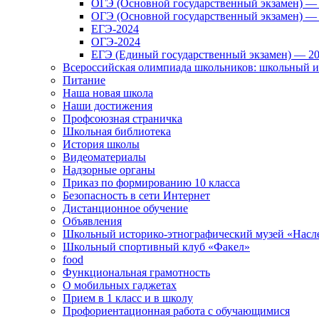
ОГЭ (Основной государственный экзамен) —
ОГЭ (Основной государственный экзамен) —
ЕГЭ-2024
ОГЭ-2024
ЕГЭ (Единый государственный экзамен) — 2
Всероссийская олимпиада школьников: школьный 
Питание
Наша новая школа
Наши достижения
Профсоюзная страничка
Школьная библиотека
История школы
Видеоматериалы
Надзорные органы
Приказ по формированию 10 класса
Безопасность в сети Интернет
Дистанционное обучение
Объявления
Школьный историко-этнографический музей «Насл
Школьный спортивный клуб «Факел»
food
Функциональная грамотность
О мобильных гаджетах
Прием в 1 класс и в школу
Профориентационная работа с обучающимися