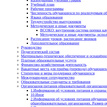
Календарный учебный график
Учебный план
Рабочие программы
Численность обучающихся по реализуемым о
Языки образования
Трудоустройство выпускников
Методические и иные документы
ВСОКО: внутренняя система оценки кач
Методические и иные документы, испол
Расписание уроков, расписание звонков
Дополнительное образование
Руководство
Педагогический состав
Материально-техническое обеспечение и оснащённос
Платные образовательные услуги
Финансово-хозяйственная деятельность
Вакантные места для приёма (перевода) обучающих
Стипендии и меры поддержки обучающихся
Международное сотрудничество
Образовательные стандарты и требования
Организация питания образовательной организаци
1.Информация об условиях питания и охраны
10.Иное
2.Информация об условиях питания обучающи
общеобразовательных организациях. Размер о