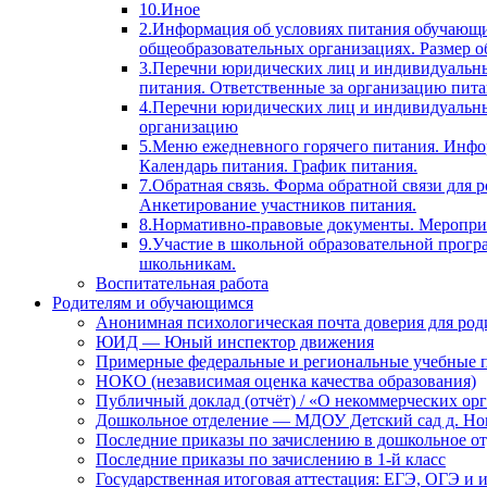
10.Иное
2.Информация об условиях питания обучающи
общеобразовательных организациях. Размер о
3.Перечни юридических лиц и индивидуальны
питания. Ответственные за организацию пита
4.Перечни юридических лиц и индивидуальн
организацию
5.Меню ежедневного горячего питания. Инфо
Календарь питания. График питания.
7.Обратная связь. Форма обратной связи для
Анкетирование участников питания.
8.Нормативно-правовые документы. Мероприя
9.Участие в школьной образовательной прогр
школьникам.
Воспитательная работа
Родителям и обучающимся
Анонимная психологическая почта доверия для ро
ЮИД — Юный инспектор движения
Примерные федеральные и региональные учебные 
НОКО (независимая оценка качества образования)
Публичный доклад (отчёт) / «О некоммерческих орг
Дошкольное отделение — МДОУ Детский сад д. Но
Последние приказы по зачислению в дошкольное о
Последние приказы по зачислению в 1-й класс
Государственная итоговая аттестация: ЕГЭ, ОГЭ и 