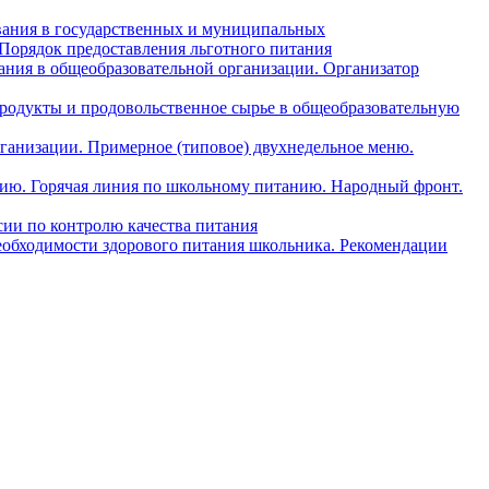
вания в государственных и муниципальных
 Порядок предоставления льготного питания
ния в общеобразовательной организации. Организатор
одукты и продовольственное сырье в общеобразовательную
ганизации. Примерное (типовое) двухнедельное меню.
анию. Горячая линия по школьному питанию. Народный фронт.
ии по контролю качества питания
еобходимости здорового питания школьника. Рекомендации