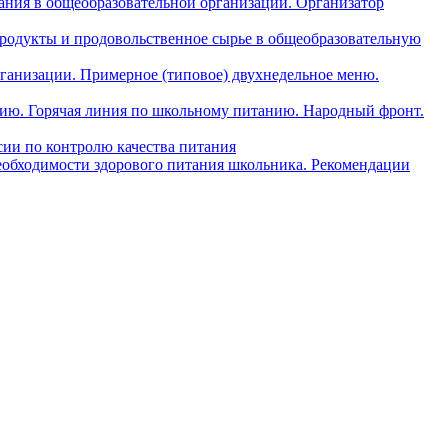
ния в общеобразовательной организации. Организатор
одукты и продовольственное сырье в общеобразовательную
ганизации. Примерное (типовое) двухнедельное меню.
анию. Горячая линия по школьному питанию. Народный фронт.
ии по контролю качества питания
еобходимости здорового питания школьника. Рекомендации