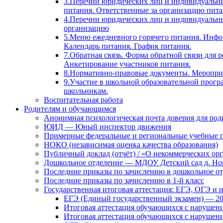
3.Перечни юридических лиц и индивидуальны
питания. Ответственные за организацию пита
4.Перечни юридических лиц и индивидуальн
организацию
5.Меню ежедневного горячего питания. Инфо
Календарь питания. График питания.
7.Обратная связь. Форма обратной связи для
Анкетирование участников питания.
8.Нормативно-правовые документы. Мероприя
9.Участие в школьной образовательной прогр
школьникам.
Воспитательная работа
Родителям и обучающимся
Анонимная психологическая почта доверия для ро
ЮИД — Юный инспектор движения
Примерные федеральные и региональные учебные 
НОКО (независимая оценка качества образования)
Публичный доклад (отчёт) / «О некоммерческих орг
Дошкольное отделение — МДОУ Детский сад д. Но
Последние приказы по зачислению в дошкольное о
Последние приказы по зачислению в 1-й класс
Государственная итоговая аттестация: ЕГЭ, ОГЭ и 
ЕГЭ (Единый государственный экзамен) — 2
Итоговая аттестация обучающихся с нарушен
Итоговая аттестация обучающихся с нарушен