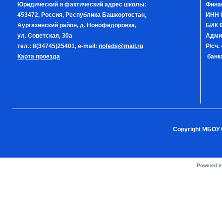
Юридический и фактический адрес школы:
Фина
453472, Россия, Республика Башкортостан,
ИНН 
Аургазинский район, д. Новофёдоровка,
БИК 0
ул. Советская, 30а
Адми
тел.: 8(34745)25401, e-mail:
nofeds@mail.ru
Р/сч
Карта проезда
банка
Copyright МБОУ 
Powered 