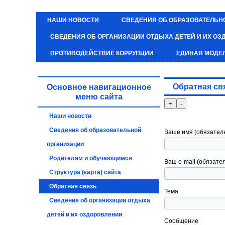
НАШИ НОВОСТИ
СВЕДЕНИЯ ОБ ОБРАЗОВАТЕЛЬН
СВЕДЕНИЯ ОБ ОРГАНИЗАЦИИ ОТДЫХА ДЕТЕЙ И ИХ О
ПРОТИВОДЕЙСТВИЕ КОРРУПЦИИ
ЕДИНАЯ МОДЕ
Обратная св
Основное навигационное
меню сайта
Наши новости
Оставьте
Сведения об образовательной
это
Ваше имя (обязател
поле
организации
пустым.
Родителям и обучающимся
Ваш e-mail (обязате
Структура (карта) сайта
Обратная связь
Тема
Сведения об организации отдыха
детей и их оздоровлении
Сообщение