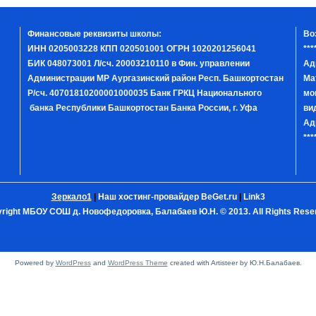
Финансовые реквизиты школы:
Во
ИНН 0205003228 КПП 020501001 ОГРН 1020201256041
***
БИК 048073001 Л/сч. 20003210110 в Фин. управлении
Ад
Администрации МР Аургазинский район Респ. Башкортостан
Ма
Р/сч. 40701810200001000035 Банк ГРКЦ Национального
мо
банка Республики Башкортостан Банка России, г. Уфа
ви
Ад
***
Зеркало1
|
Наш хостинг-провайдер BeGet.ru
|
Link3
right МБОУ СОШ д. Новофедоровка, Балабаев Ю.Н. © 2013. All Rights Rese
Powered by
WordPress
and
WordPress Theme
created with Artisteer by Ю.Н.Балабаев.