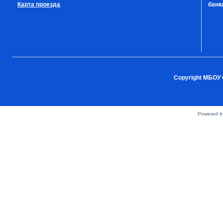
Карта проезда
банка
Copyright МБОУ 
Powered 