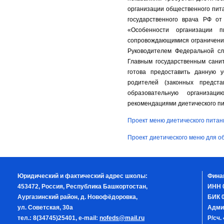
организации общественного пит
государственного врача РФ о
«Особенности организации 
сопровождающимися ограничения
Руководителем Федеральной сл
Главным государственным сани
готова предоставить данную у
родителей (законных предст
образовательную организац
рекомендациями диетического пи
Проект меню диетического питан
Проект диетического меню для о
Юридический и фактический адрес школы:
Фина
453472, Россия, Республика Башкортостан,
ИНН 
Аургазинский район, д. Новофёдоровка,
БИК 0
ул. Советская, 30а
Адми
тел.: 8(34745)25401, e-mail:
nofeds@mail.ru
Р/сч