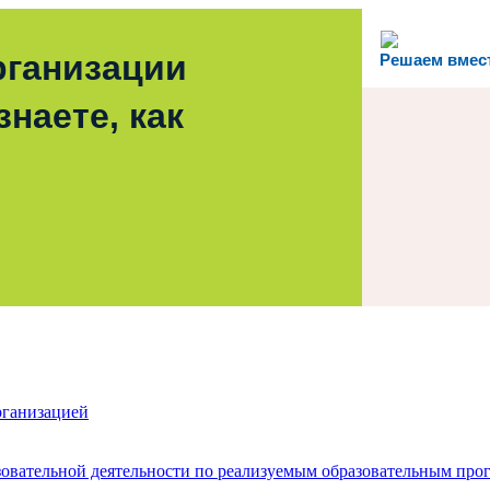
рганизации
Решаем вмес
наете, как
рганизацией
зовательной деятельности по реализуемым образовательным про