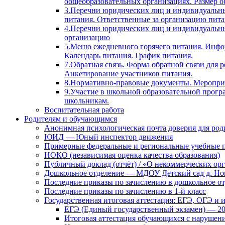
общеобразовательных организациях. Размер о
3.Перечни юридических лиц и индивидуальны
питания. Ответственные за организацию пита
4.Перечни юридических лиц и индивидуальн
организацию
5.Меню ежедневного горячего питания. Инфо
Календарь питания. График питания.
7.Обратная связь. Форма обратной связи для
Анкетирование участников питания.
8.Нормативно-правовые документы. Мероприя
9.Участие в школьной образовательной прогр
школьникам.
Воспитательная работа
Родителям и обучающимся
Анонимная психологическая почта доверия для ро
ЮИД — Юный инспектор движения
Примерные федеральные и региональные учебные 
НОКО (независимая оценка качества образования)
Публичный доклад (отчёт) / «О некоммерческих орг
Дошкольное отделение — МДОУ Детский сад д. Но
Последние приказы по зачислению в дошкольное о
Последние приказы по зачислению в 1-й класс
Государственная итоговая аттестация: ЕГЭ, ОГЭ и 
ЕГЭ (Единый государственный экзамен) — 2
Итоговая аттестация обучающихся с нарушен