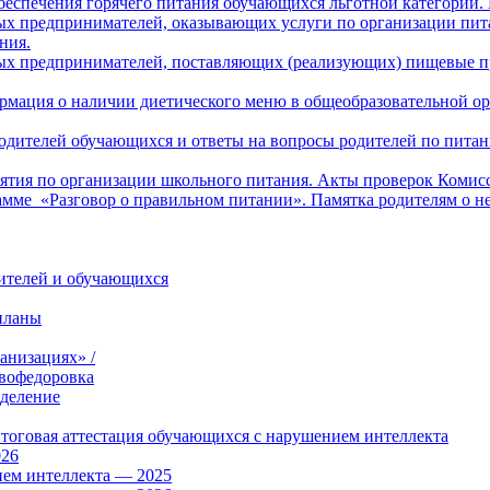
беспечения горячего питания обучающихся льготной категории.
х предпринимателей, оказывающих услуги по организации пита
ния.
ых предпринимателей, поставляющих (реализующих) пищевые пр
рмация о наличии диетического меню в общеобразовательной ор
 родителей обучающихся и ответы на вопросы родителей по пит
тия по организации школьного питания. Акты проверок Комисс
амме «Разговор о правильном питании». Памятка родителям о н
дителей и обучающихся
планы
анизациях» /
вофедоровка
тделение
итоговая аттестация обучающихся с нарушением интеллекта
026
ием интеллекта — 2025