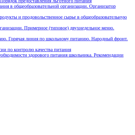
 Порядок предоставления льготного питания
ния в общеобразовательной организации. Организатор
одукты и продовольственное сырье в общеобразовательную
ганизации. Примерное (типовое) двухнедельное меню.
анию. Горячая линия по школьному питанию. Народный фронт.
ии по контролю качества питания
еобходимости здорового питания школьника. Рекомендации