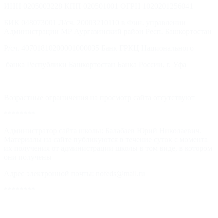
ИНН 0205003228 КПП 020501001 ОГРН 1020201256041
БИК 048073001 Л/сч. 20003210110 в Фин. управлении
Администрации МР Аургазинский район Респ. Башкортостан
Р/сч. 40701810200001000035 Банк ГРКЦ Национального
банка Республики Башкортостан Банка России, г. Уфа
Возрастные ограничения на просмотр сайта отсутствуют
********
Администратор сайта школы: Балабаев Юрий Николаевич.
Материалы на сайте публикуются в течение суток с момента
их получения от администрации школы в том виде, в котором
они получены
Адрес электронной почты: nofeds@mail.ru
********