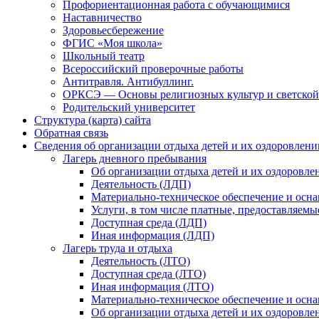
Профориентационная работа с обучающимися
Наставничество
Здоровьесбережение
ФГИС «Моя школа»
Школьный театр
Всероссийский проверочные работы
Антитравля. Антибуллинг.
ОРКСЭ — Основы религиозных культур и светской
Родительский университет
Структура (карта) сайта
Обратная связь
Сведения об организации отдыха детей и их оздоровлени
Лагерь дневного пребывания
Об организации отдыха детей и их оздоровле
Деятельность (ЛДП)
Материально-техническое обеспечение и осна
Услуги, в том числе платные, предоставляемы
Доступная среда (ЛДП)
Иная информация (ЛДП)
Лагерь труда и отдыха
Деятельность (ЛТО)
Доступная среда (ЛТО)
Иная информация (ЛТО)
Материально-техническое обеспечение и осна
Об организации отдыха детей и их оздоровле