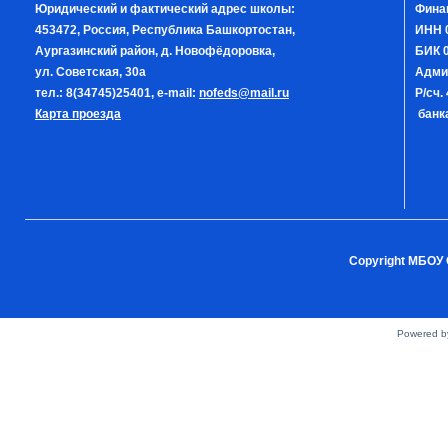
Юридический и фактический адрес школы:
Фина
453472, Россия, Республика Башкортостан,
ИНН 
Аургазинский район, д. Новофёдоровка,
БИК 0
ул. Советская, 30а
Адми
тел.: 8(34745)25401, e-mail:
nofeds@mail.ru
Р/сч
Карта проезда
банка
Copyright МБОУ 
Powered 