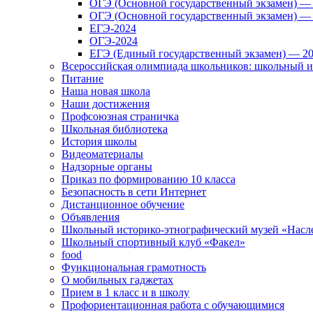
ОГЭ (Основной государственный экзамен) —
ОГЭ (Основной государственный экзамен) —
ЕГЭ-2024
ОГЭ-2024
ЕГЭ (Единый государственный экзамен) — 2
Всероссийская олимпиада школьников: школьный 
Питание
Наша новая школа
Наши достижения
Профсоюзная страничка
Школьная библиотека
История школы
Видеоматериалы
Надзорные органы
Приказ по формированию 10 класса
Безопасность в сети Интернет
Дистанционное обучение
Объявления
Школьный историко-этнографический музей «Насл
Школьный спортивный клуб «Факел»
food
Функциональная грамотность
О мобильных гаджетах
Прием в 1 класс и в школу
Профориентационная работа с обучающимися