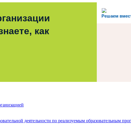
рганизации
Решаем вмес
наете, как
рганизацией
зовательной деятельности по реализуемым образовательным про