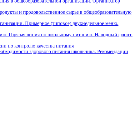
ния в общеобразовательной организации. Организатор
одукты и продовольственное сырье в общеобразовательную
ганизации. Примерное (типовое) двухнедельное меню.
анию. Горячая линия по школьному питанию. Народный фронт.
ии по контролю качества питания
еобходимости здорового питания школьника. Рекомендации