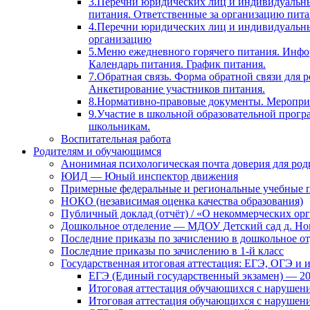
3.Перечни юридических лиц и индивидуальны
питания. Ответственные за организацию пита
4.Перечни юридических лиц и индивидуальн
организацию
5.Меню ежедневного горячего питания. Инфо
Календарь питания. График питания.
7.Обратная связь. Форма обратной связи для
Анкетирование участников питания.
8.Нормативно-правовые документы. Мероприя
9.Участие в школьной образовательной прогр
школьникам.
Воспитательная работа
Родителям и обучающимся
Анонимная психологическая почта доверия для ро
ЮИД — Юный инспектор движения
Примерные федеральные и региональные учебные 
НОКО (независимая оценка качества образования)
Публичный доклад (отчёт) / «О некоммерческих орг
Дошкольное отделение — МДОУ Детский сад д. Но
Последние приказы по зачислению в дошкольное о
Последние приказы по зачислению в 1-й класс
Государственная итоговая аттестация: ЕГЭ, ОГЭ и 
ЕГЭ (Единый государственный экзамен) — 2
Итоговая аттестация обучающихся с нарушен
Итоговая аттестация обучающихся с нарушен