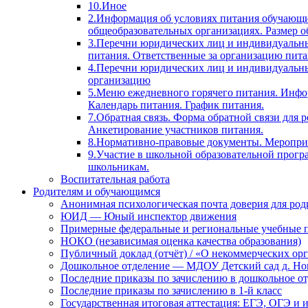
10.Иное
2.Информация об условиях питания обучающи
общеобразовательных организациях. Размер о
3.Перечни юридических лиц и индивидуальны
питания. Ответственные за организацию пита
4.Перечни юридических лиц и индивидуальн
организацию
5.Меню ежедневного горячего питания. Инфо
Календарь питания. График питания.
7.Обратная связь. Форма обратной связи для
Анкетирование участников питания.
8.Нормативно-правовые документы. Мероприя
9.Участие в школьной образовательной прогр
школьникам.
Воспитательная работа
Родителям и обучающимся
Анонимная психологическая почта доверия для ро
ЮИД — Юный инспектор движения
Примерные федеральные и региональные учебные 
НОКО (независимая оценка качества образования)
Публичный доклад (отчёт) / «О некоммерческих орг
Дошкольное отделение — МДОУ Детский сад д. Но
Последние приказы по зачислению в дошкольное о
Последние приказы по зачислению в 1-й класс
Государственная итоговая аттестация: ЕГЭ, ОГЭ и 