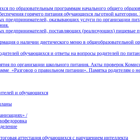
хся по образовательным программам начального общего образо
беспечения горячего питания обучающихся льготной категории.
х предпринимателей, оказывающих услуги по организации пита
ния.
ых предпринимателей, поставляющих (реализующих) пищевые пр
рмация о наличии диетического меню в общеобразовательной ор
 родителей обучающихся и ответы на вопросы родителей по пит
тия по организации школьного питания. Акты проверок Комисс
амме «Разговор о правильном питании». Памятка родителям о н
дителей и обучающихся
планы
анизациях» /
вофедоровка
тделение
итоговая аттестация обучающихся с нарушением интеллекта