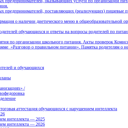
х предпринимателей, оказывающих услуги по организации пита
ния.
ых предпринимателей, поставляющих (реализующих) пищевые пр
рмация о наличии диетического меню в общеобразовательной ор
 родителей обучающихся и ответы на вопросы родителей по пит
тия по организации школьного питания. Акты проверок Комисс
амме «Разговор о правильном питании». Памятка родителям о н
дителей и обучающихся
планы
анизациях» /
вофедоровка
тделение
итоговая аттестация обучающихся с нарушением интеллекта
026
ием интеллекта — 2025
ием интеллекта — 2026