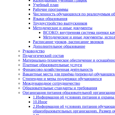
Календарный учебный график
Учебный план
Рабочие программы
Численность обучающихся по реализуемым о
Языки образования
Трудоустройство выпускников
Методические и иные документы
ВСОКО: внутренняя система оценки кач
Методические и иные документы, испол
Расписание уроков, расписание звонков
Дополнительное образование
Руководство
Педагогический состав
Материально-техническое обеспечение и оснащённос
Платные образовательные услуги
Финансово-хозяйственная деятельность
Вакантные места для приёма (перевода) обучающих
Стипендии и меры поддержки обучающихся
Международное сотрудничество
Образовательные стандарты и требования
Организация питания образовательной организаци
1.Информация об условиях питания и охраны
10.Иное
2.Информация об условиях питания обучающи
общеобразовательных организациях. Размер о