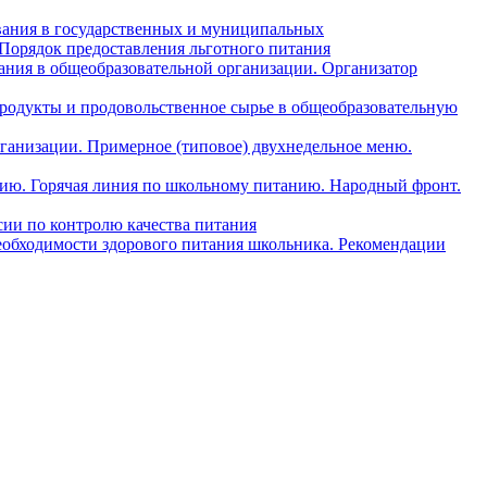
вания в государственных и муниципальных
 Порядок предоставления льготного питания
ния в общеобразовательной организации. Организатор
одукты и продовольственное сырье в общеобразовательную
ганизации. Примерное (типовое) двухнедельное меню.
анию. Горячая линия по школьному питанию. Народный фронт.
ии по контролю качества питания
еобходимости здорового питания школьника. Рекомендации