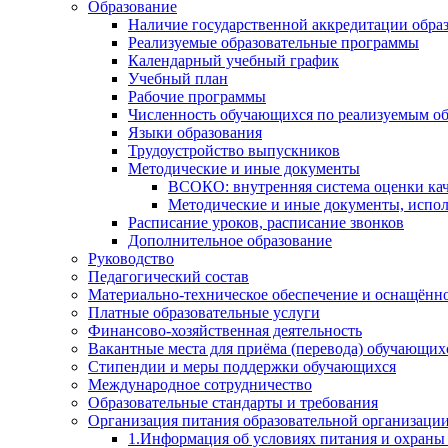
Образование
Наличие государственной аккредитации обра
Реализуемые образовательные программы
Календарный учебный график
Учебный план
Рабочие программы
Численность обучающихся по реализуемым о
Языки образования
Трудоустройство выпускников
Методические и иные документы
ВСОКО: внутренняя система оценки кач
Методические и иные документы, испол
Расписание уроков, расписание звонков
Дополнительное образование
Руководство
Педагогический состав
Материально-техническое обеспечение и оснащённос
Платные образовательные услуги
Финансово-хозяйственная деятельность
Вакантные места для приёма (перевода) обучающих
Стипендии и меры поддержки обучающихся
Международное сотрудничество
Образовательные стандарты и требования
Организация питания образовательной организаци
1.Информация об условиях питания и охраны