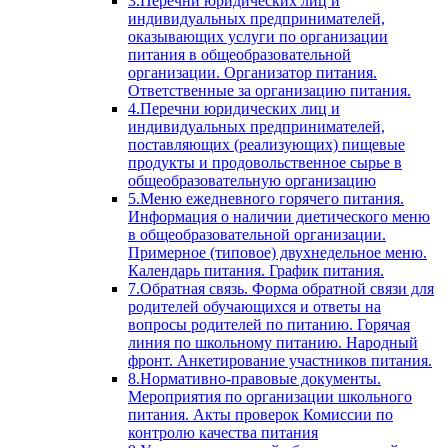
3.Перечни юридических лиц и
индивидуальных предпринимателей,
оказывающих услуги по организации
питания в общеобразовательной
организации. Организатор питания.
Ответственные за организацию питания.
4.Перечни юридических лиц и
индивидуальных предпринимателей,
поставляющих (реализующих) пищевые
продукты и продовольственное сырье в
общеобразовательную организацию
5.Меню ежедневного горячего питания.
Информация о наличии диетического меню
в общеобразовательной организации.
Примерное (типовое) двухнедельное меню.
Календарь питания. График питания.
7.Обратная связь. Форма обратной связи для
родителей обучающихся и ответы на
вопросы родителей по питанию. Горячая
линия по школьному питанию. Народный
фронт. Анкетирование участников питания.
8.Нормативно-правовые документы.
Мероприятия по организации школьного
питания. Акты проверок Комиссии по
контролю качества питания