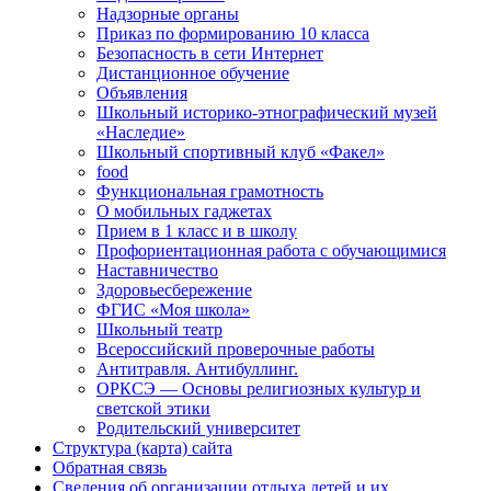
Надзорные органы
Приказ по формированию 10 класса
Безопасность в сети Интернет
Дистанционное обучение
Объявления
Школьный историко-этнографический музей
«Наследие»
Школьный спортивный клуб «Факел»
food
Функциональная грамотность
О мобильных гаджетах
Прием в 1 класс и в школу
Профориентационная работа с обучающимися
Наставничество
Здоровьесбережение
ФГИС «Моя школа»
Школьный театр
Всероссийский проверочные работы
Антитравля. Антибуллинг.
ОРКСЭ — Основы религиозных культур и
светской этики
Родительский университет
Структура (карта) сайта
Обратная связь
Сведения об организации отдыха детей и их