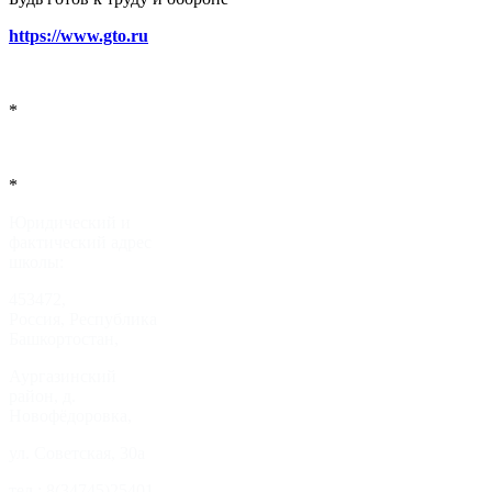
https://www.gto.ru
*
*
Юридический и
фактический адрес
школы:
453472,
Россия, Республика
Башкортостан,
Аургазинский
район, д.
Новофёдоровка,
ул. Советская, 30а
тел.: 8(34745)25401,