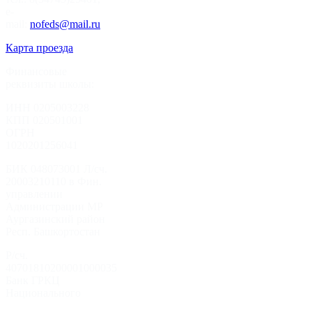
e-
mail:
nofeds@mail.ru
Карта проезда
Финансовые
реквизиты школы:
ИНН 0205003228
КПП 020501001
ОГРН
1020201256041
БИК 048073001 Л/сч.
20003210110 в Фин.
управлении
Администрации МР
Аургазинский район
Респ. Башкортостан
Р/сч.
40701810200001000035
Банк ГРКЦ
Национального