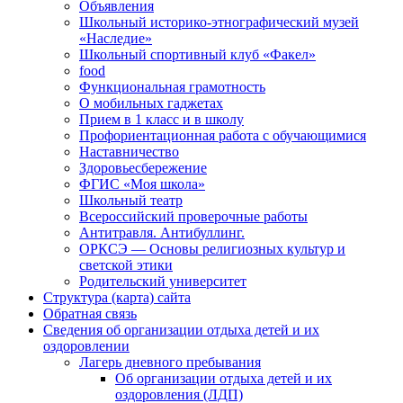
Объявления
Школьный историко-этнографический музей
«Наследие»
Школьный спортивный клуб «Факел»
food
Функциональная грамотность
О мобильных гаджетах
Прием в 1 класс и в школу
Профориентационная работа с обучающимися
Наставничество
Здоровьесбережение
ФГИС «Моя школа»
Школьный театр
Всероссийский проверочные работы
Антитравля. Антибуллинг.
ОРКСЭ — Основы религиозных культур и
светской этики
Родительский университет
Структура (карта) сайта
Обратная связь
Сведения об организации отдыха детей и их
оздоровлении
Лагерь дневного пребывания
Об организации отдыха детей и их
оздоровления (ЛДП)