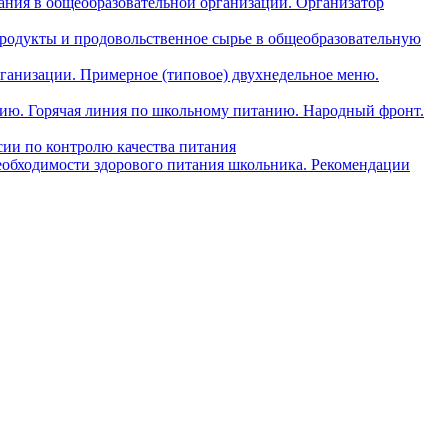
ния в общеобразовательной организации. Организатор
одукты и продовольственное сырье в общеобразовательную
ганизации. Примерное (типовое) двухнедельное меню.
анию. Горячая линия по школьному питанию. Народный фронт.
ии по контролю качества питания
еобходимости здорового питания школьника. Рекомендации