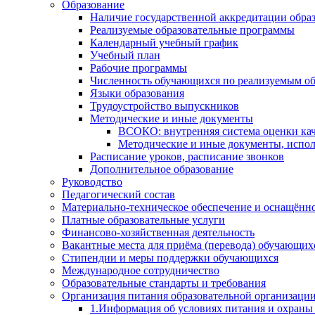
Образование
Наличие государственной аккредитации обра
Реализуемые образовательные программы
Календарный учебный график
Учебный план
Рабочие программы
Численность обучающихся по реализуемым о
Языки образования
Трудоустройство выпускников
Методические и иные документы
ВСОКО: внутренняя система оценки кач
Методические и иные документы, испол
Расписание уроков, расписание звонков
Дополнительное образование
Руководство
Педагогический состав
Материально-техническое обеспечение и оснащённос
Платные образовательные услуги
Финансово-хозяйственная деятельность
Вакантные места для приёма (перевода) обучающих
Стипендии и меры поддержки обучающихся
Международное сотрудничество
Образовательные стандарты и требования
Организация питания образовательной организаци
1.Информация об условиях питания и охраны