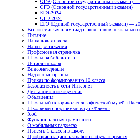
ОГЭ (Основной государственный экзамен) —
ОГЭ (Основной государственный экзамен) —
ЕГЭ-2024
ОГЭ-2024
ЕГЭ (Единый государственный экзамен) — 2
Всероссийская олимпиада школьников: школьный 
Питание
Наша новая школа
Наши достижения
Профсоюзная страничка
Школьная библиотека
История школы
Видеоматериалы
Надзорные органы
Приказ по формированию 10 класса
Безопасность в сети Интернет
Дистанционное обучение
Объявления
Школьный историко-этнографический музей «Насл
Школьный спортивный клуб «Факел»
food
Функциональная грамотность
О мобильных гаджетах
Прием в 1 класс и в школу
Профориентационная работа с обучающимися