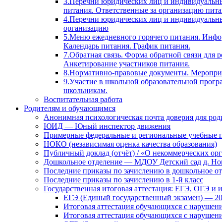
3.Перечни юридических лиц и индивидуальны
питания. Ответственные за организацию пита
4.Перечни юридических лиц и индивидуальн
организацию
5.Меню ежедневного горячего питания. Инфо
Календарь питания. График питания.
7.Обратная связь. Форма обратной связи для
Анкетирование участников питания.
8.Нормативно-правовые документы. Мероприя
9.Участие в школьной образовательной прогр
школьникам.
Воспитательная работа
Родителям и обучающимся
Анонимная психологическая почта доверия для ро
ЮИД — Юный инспектор движения
Примерные федеральные и региональные учебные 
НОКО (независимая оценка качества образования)
Публичный доклад (отчёт) / «О некоммерческих орг
Дошкольное отделение — МДОУ Детский сад д. Но
Последние приказы по зачислению в дошкольное о
Последние приказы по зачислению в 1-й класс
Государственная итоговая аттестация: ЕГЭ, ОГЭ и 
ЕГЭ (Единый государственный экзамен) — 2
Итоговая аттестация обучающихся с нарушен
Итоговая аттестация обучающихся с нарушен