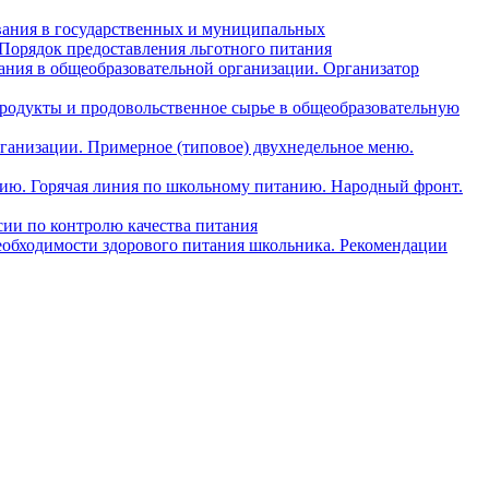
вания в государственных и муниципальных
 Порядок предоставления льготного питания
ния в общеобразовательной организации. Организатор
одукты и продовольственное сырье в общеобразовательную
ганизации. Примерное (типовое) двухнедельное меню.
анию. Горячая линия по школьному питанию. Народный фронт.
ии по контролю качества питания
еобходимости здорового питания школьника. Рекомендации