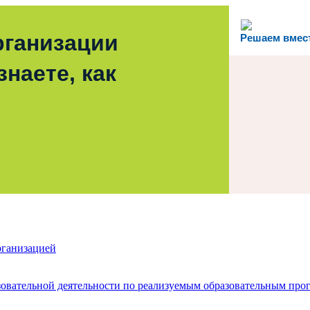
рганизации
Решаем вмес
наете, как
рганизацией
зовательной деятельности по реализуемым образовательным про