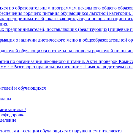
хся по образовательным программам начального общего образо
беспечения горячего питания обучающихся льготной категории.
х предпринимателей, оказывающих услуги по организации пита
ния.
ых предпринимателей, поставляющих (реализующих) пищевые пр
рмация о наличии диетического меню в общеобразовательной ор
 родителей обучающихся и ответы на вопросы родителей по пит
тия по организации школьного питания. Акты проверок Комисс
амме «Разговор о правильном питании». Памятка родителям о н
дителей и обучающихся
планы
анизациях» /
вофедоровка
тделение
итоговая аттестация обучающихся с нарушением интеллекта