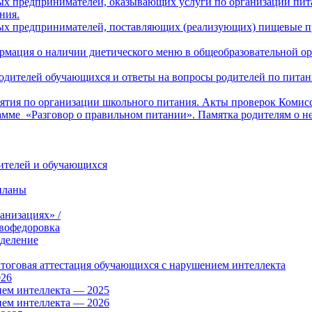
х предпринимателей, оказывающих услуги по организации пита
ния.
ых предпринимателей, поставляющих (реализующих) пищевые пр
рмация о наличии диетического меню в общеобразовательной ор
 родителей обучающихся и ответы на вопросы родителей по пит
тия по организации школьного питания. Акты проверок Комисс
амме «Разговор о правильном питании». Памятка родителям о н
дителей и обучающихся
планы
анизациях» /
вофедоровка
тделение
итоговая аттестация обучающихся с нарушением интеллекта
026
ием интеллекта — 2025
ием интеллекта — 2026