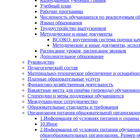
Календарный учебный график
Учебный план
Рабочие программы
Численность обучающихся по реализуемым о
Языки образования
Трудоустройство выпускников
Методические и иные документы
ВСОКО: внутренняя система оценки кач
Методические и иные документы, испол
Расписание уроков, расписание звонков
Дополнительное образование
Руководство
Педагогический состав
Материально-техническое обеспечение и оснащённос
Платные образовательные услуги
Финансово-хозяйственная деятельность
Вакантные места для приёма (перевода) обучающих
Стипендии и меры поддержки обучающихся
Международное сотрудничество
Образовательные стандарты и требования
Организация питания образовательной организаци
1.Информация об условиях питания и охраны
10.Иное
2.Информация об условиях питания обучающи
общеобразовательных организациях. Размер о