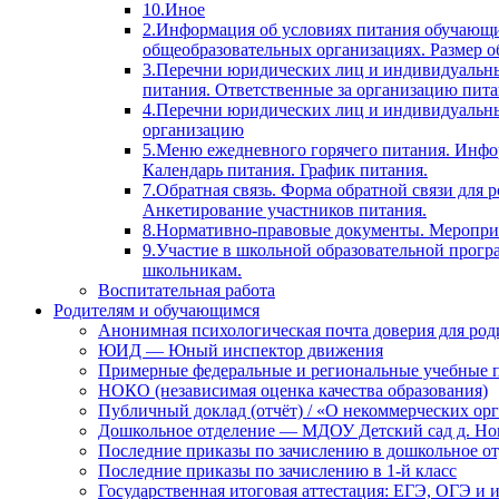
10.Иное
2.Информация об условиях питания обучающи
общеобразовательных организациях. Размер о
3.Перечни юридических лиц и индивидуальны
питания. Ответственные за организацию пита
4.Перечни юридических лиц и индивидуальн
организацию
5.Меню ежедневного горячего питания. Инфо
Календарь питания. График питания.
7.Обратная связь. Форма обратной связи для
Анкетирование участников питания.
8.Нормативно-правовые документы. Мероприя
9.Участие в школьной образовательной прогр
школьникам.
Воспитательная работа
Родителям и обучающимся
Анонимная психологическая почта доверия для ро
ЮИД — Юный инспектор движения
Примерные федеральные и региональные учебные 
НОКО (независимая оценка качества образования)
Публичный доклад (отчёт) / «О некоммерческих орг
Дошкольное отделение — МДОУ Детский сад д. Но
Последние приказы по зачислению в дошкольное о
Последние приказы по зачислению в 1-й класс
Государственная итоговая аттестация: ЕГЭ, ОГЭ и 