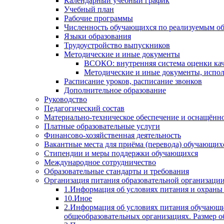
Календарный учебный график
Учебный план
Рабочие программы
Численность обучающихся по реализуемым о
Языки образования
Трудоустройство выпускников
Методические и иные документы
ВСОКО: внутренняя система оценки кач
Методические и иные документы, испол
Расписание уроков, расписание звонков
Дополнительное образование
Руководство
Педагогический состав
Материально-техническое обеспечение и оснащённос
Платные образовательные услуги
Финансово-хозяйственная деятельность
Вакантные места для приёма (перевода) обучающих
Стипендии и меры поддержки обучающихся
Международное сотрудничество
Образовательные стандарты и требования
Организация питания образовательной организаци
1.Информация об условиях питания и охраны
10.Иное
2.Информация об условиях питания обучающи
общеобразовательных организациях. Размер о