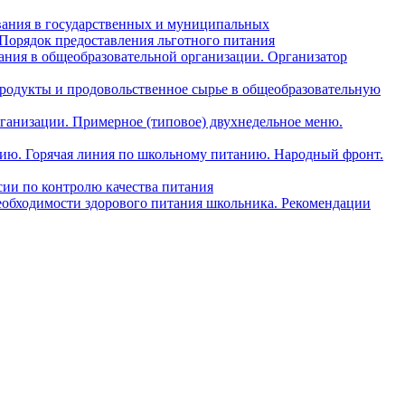
вания в государственных и муниципальных
 Порядок предоставления льготного питания
ния в общеобразовательной организации. Организатор
одукты и продовольственное сырье в общеобразовательную
ганизации. Примерное (типовое) двухнедельное меню.
анию. Горячая линия по школьному питанию. Народный фронт.
ии по контролю качества питания
еобходимости здорового питания школьника. Рекомендации