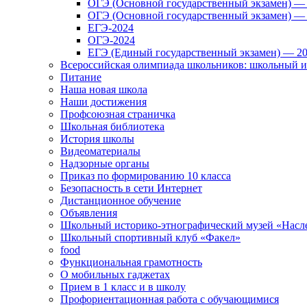
ОГЭ (Основной государственный экзамен) —
ОГЭ (Основной государственный экзамен) —
ЕГЭ-2024
ОГЭ-2024
ЕГЭ (Единый государственный экзамен) — 2
Всероссийская олимпиада школьников: школьный 
Питание
Наша новая школа
Наши достижения
Профсоюзная страничка
Школьная библиотека
История школы
Видеоматериалы
Надзорные органы
Приказ по формированию 10 класса
Безопасность в сети Интернет
Дистанционное обучение
Объявления
Школьный историко-этнографический музей «Насл
Школьный спортивный клуб «Факел»
food
Функциональная грамотность
О мобильных гаджетах
Прием в 1 класс и в школу
Профориентационная работа с обучающимися