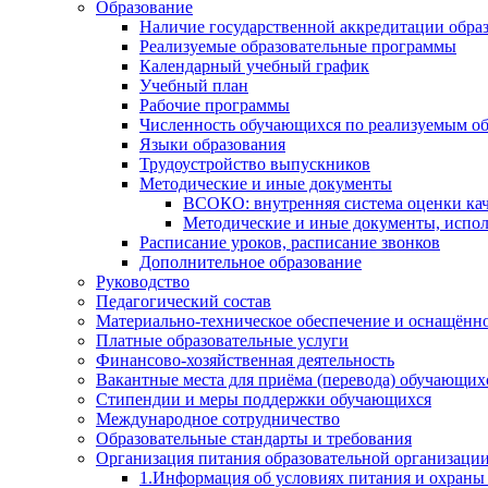
Образование
Наличие государственной аккредитации обра
Реализуемые образовательные программы
Календарный учебный график
Учебный план
Рабочие программы
Численность обучающихся по реализуемым о
Языки образования
Трудоустройство выпускников
Методические и иные документы
ВСОКО: внутренняя система оценки кач
Методические и иные документы, испол
Расписание уроков, расписание звонков
Дополнительное образование
Руководство
Педагогический состав
Материально-техническое обеспечение и оснащённос
Платные образовательные услуги
Финансово-хозяйственная деятельность
Вакантные места для приёма (перевода) обучающих
Стипендии и меры поддержки обучающихся
Международное сотрудничество
Образовательные стандарты и требования
Организация питания образовательной организаци
1.Информация об условиях питания и охраны