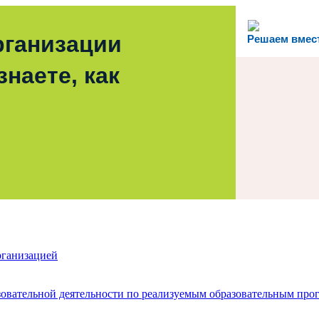
рганизации
Решаем вмес
наете, как
рганизацией
зовательной деятельности по реализуемым образовательным про