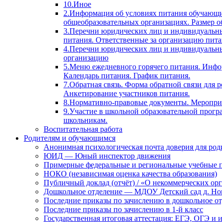
10.Иное
2.Информация об условиях питания обучающи
общеобразовательных организациях. Размер о
3.Перечни юридических лиц и индивидуальны
питания. Ответственные за организацию пита
4.Перечни юридических лиц и индивидуальн
организацию
5.Меню ежедневного горячего питания. Инфо
Календарь питания. График питания.
7.Обратная связь. Форма обратной связи для
Анкетирование участников питания.
8.Нормативно-правовые документы. Мероприя
9.Участие в школьной образовательной прогр
школьникам.
Воспитательная работа
Родителям и обучающимся
Анонимная психологическая почта доверия для ро
ЮИД — Юный инспектор движения
Примерные федеральные и региональные учебные 
НОКО (независимая оценка качества образования)
Публичный доклад (отчёт) / «О некоммерческих орг
Дошкольное отделение — МДОУ Детский сад д. Но
Последние приказы по зачислению в дошкольное о
Последние приказы по зачислению в 1-й класс
Государственная итоговая аттестация: ЕГЭ, ОГЭ и 