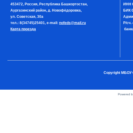
453472, Россия, Республика Башкортостан,
ИНН 
Аургазинский район, д. Новофёдоровка,
БИК 0
ул. Советская, 30а
Адми
тел.: 8(34745)25401, e-mail:
nofeds@mail.ru
Р/сч
Карта проезда
банка
Copyright МБОУ 
Powered 