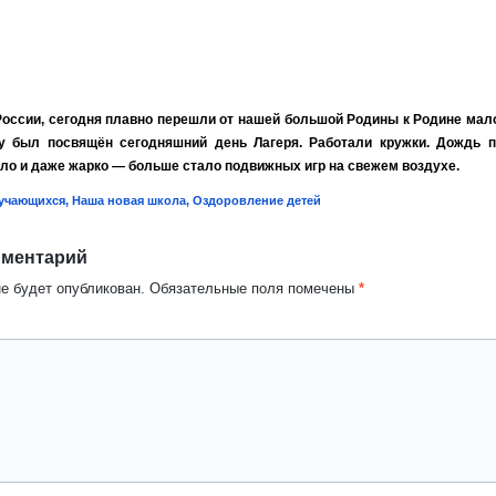
России, сегодня плавно перешли от нашей большой Родины к Родине мал
у был посвящён сегодняшний день Лагеря. Работали кружки. Дождь п
епло и даже жарко — больше стало подвижных игр на свежем воздухе.
бучающихся
,
Наша новая школа
,
Оздоровление детей
мментарий
не будет опубликован.
Обязательные поля помечены
*