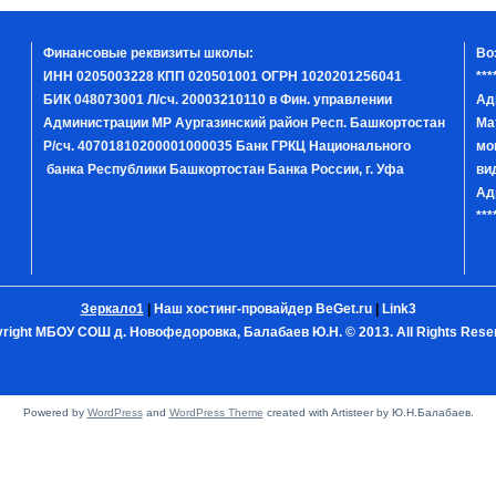
Финансовые реквизиты школы:
Во
ИНН 0205003228 КПП 020501001 ОГРН 1020201256041
***
БИК 048073001 Л/сч. 20003210110 в Фин. управлении
Ад
Администрации МР Аургазинский район Респ. Башкортостан
Ма
Р/сч. 40701810200001000035 Банк ГРКЦ Национального
мо
банка Республики Башкортостан Банка России, г. Уфа
ви
Ад
***
Зеркало1
|
Наш хостинг-провайдер BeGet.ru
|
Link3
right МБОУ СОШ д. Новофедоровка, Балабаев Ю.Н. © 2013. All Rights Rese
Powered by
WordPress
and
WordPress Theme
created with Artisteer by Ю.Н.Балабаев.