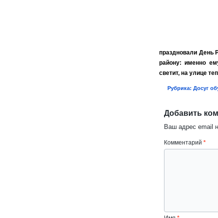
праздновали День 
району: именно ем
светит, на улице т
Рубрика:
Досуг о
Добавить ко
Ваш адрес email 
Комментарий
*