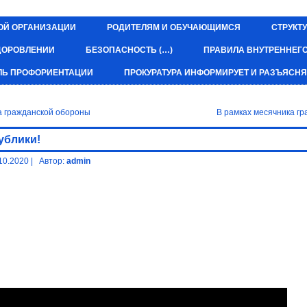
ОЙ ОРГАНИЗАЦИИ
РОДИТЕЛЯМ И ОБУЧАЮЩИМСЯ
СТРУКТУ
ЗДОРОВЛЕНИИ
БЕЗОПАСНОСТЬ (…)
ПРАВИЛА ВНУТРЕННЕГ
ЛЬ ПРОФОРИЕНТАЦИИ
ПРОКУРАТУРА ИНФОРМИРУЕТ И РАЗЪЯСНЯ
а гражданской обороны
В рамках месячника г
ублики!
10.2020
|
Автор:
admin