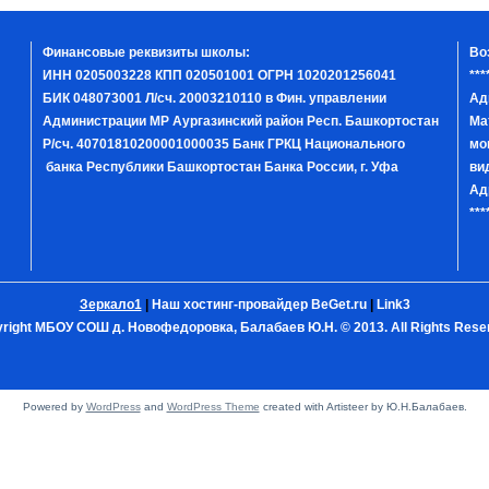
Финансовые реквизиты школы:
Во
ИНН 0205003228 КПП 020501001 ОГРН 1020201256041
***
БИК 048073001 Л/сч. 20003210110 в Фин. управлении
Ад
Администрации МР Аургазинский район Респ. Башкортостан
Ма
Р/сч. 40701810200001000035 Банк ГРКЦ Национального
мо
банка Республики Башкортостан Банка России, г. Уфа
ви
Ад
***
Зеркало1
|
Наш хостинг-провайдер BeGet.ru
|
Link3
right МБОУ СОШ д. Новофедоровка, Балабаев Ю.Н. © 2013. All Rights Rese
Powered by
WordPress
and
WordPress Theme
created with Artisteer by Ю.Н.Балабаев.