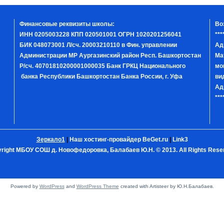
Финансовые реквизиты школы:
Во
ИНН 0205003228 КПП 020501001 ОГРН 1020201256041
***
БИК 048073001 Л/сч. 20003210110 в Фин. управлении
Ад
Администрации МР Аургазинский район Респ. Башкортостан
Ма
Р/сч. 40701810200001000035 Банк ГРКЦ Национального
мо
банка Республики Башкортостан Банка России, г. Уфа
ви
Ад
***
Зеркало1
|
Наш хостинг-провайдер BeGet.ru
|
Link3
right МБОУ СОШ д. Новофедоровка, Балабаев Ю.Н. © 2013. All Rights Rese
Powered by
WordPress
and
WordPress Theme
created with Artisteer by Ю.Н.Балабаев.