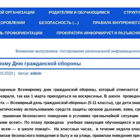
ОЙ ОРГАНИЗАЦИИ
РОДИТЕЛЯМ И ОБУЧАЮЩИМСЯ
СТРУКТУ
ЗДОРОВЛЕНИИ
БЕЗОПАСНОСТЬ (…)
ПРАВИЛА ВНУТРЕННЕГ
ЛЬ ПРОФОРИЕНТАЦИИ
ПРОКУРАТУРА ИНФОРМИРУЕТ И РАЗЪЯСНЯ
Вниманию выпускников: тестирование региональной информационн
мому Дню гражданской обороны
03.2020
|
Автор:
admin
вященные Всемирному дню гражданской обороны, который отмечается
враля, так как 1 марта приходиться на воскресенье. В школе провед
та — Всемирный день гражданской обороны» (5-11 классы), где дети зна
актическому использованию средств защиты органов дыхания, кожи, ср
 правилам безопасного поведения в условиях чрезвычайной ситуации 
ние всем!». По плану проведена учебная эвакуация обучающихся и р
 всем — в школе пожар!». На классных часах, в течение недели кла
илам безопасного поведения в быту и на улице, правилам поведения при 