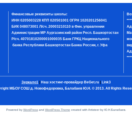
Финансовые реквизиты школы:
Во
ИНН 0205003228 КПП 020501001 ОГРН 1020201256041
***
БИК 048073001 Л/сч. 20003210110 в Фин. управлении
Ад
Администрации МР Аургазинский район Респ. Башкортостан
Ма
Р/сч. 40701810200001000035 Банк ГРКЦ Национального
мо
банка Республики Башкортостан Банка России, г. Уфа
ви
Ад
***
Зеркало1
|
Наш хостинг-провайдер BeGet.ru
|
Link3
right МБОУ СОШ д. Новофедоровка, Балабаев Ю.Н. © 2013. All Rights Rese
Powered by
WordPress
and
WordPress Theme
created with Artisteer by Ю.Н.Балабаев.