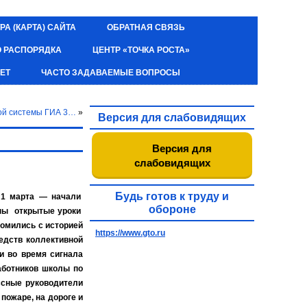
РА (КАРТА) САЙТА
ОБРАТНАЯ СВЯЗЬ
О РАСПОРЯДКА
ЦЕНТР «ТОЧКА РОСТА»
ЕТ
ЧАСТО ЗАДАВАЕМЫЕ ВОПРОСЫ
ой системы ГИА 3…
»
Версия для слабовидящих
Версия для
слабовидящих
Будь готов к труду и
 1 марта — начали
обороне
ены открытые уроки
комились с историей
https://www.gto.ru
едств коллективной
и во время сигнала
аботников школы по
ссные руководители
пожаре, на дороге и