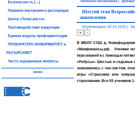
этическое воспитание
|
Добави
Безопасность (…)
Правила внутреннего распорядка
Шестой этап Всероссийс
накопления
Центр «Точка роста»
Опубликовано
30.10.2025
|
Ав
Противодействие коррупции
Единая модель профориентации
В МБОУ СОШ д. Новофедоровка
ПРОКУРАТУРА ИНФОРМИРУЕТ и
«Моифинансы.рф. Ученики мла
РАЗЪЯСНЯЕТ
персонажей и с помощью пятик
Часто задаваемые вопросы
«Ребусы». Шестые и седьмые 
знакомились с чек-листом, пла
*****
игры «Страховка или ловушк
страхования. Все 65 учеников 1