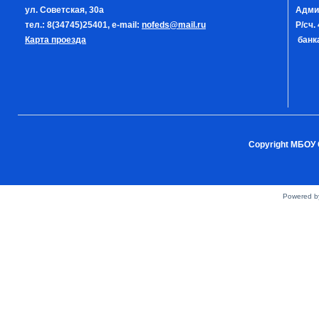
ул. Советская, 30а
Адми
тел.: 8(34745)25401, e-mail:
nofeds@mail.ru
Р/сч
Карта проезда
банка
Copyright МБОУ 
Powered 