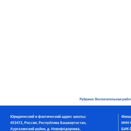
Рубрика:
Воспитательная рабо
Юридический и фактический адрес школы:
Фина
453472, Россия, Республика Башкортостан,
ИНН 
Аургазинский район, д. Новофёдоровка,
БИК 0