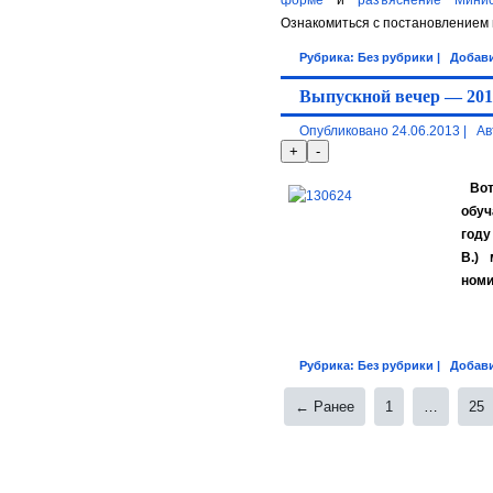
Ознакомиться с постановлением 
Рубрика:
Без рубрики
|
Добав
Выпускной вечер — 201
Опубликовано
24.06.2013
|
Ав
Вот
обуч
году
В.)
номи
Рубрика:
Без рубрики
|
Добав
← Ранее
1
…
25