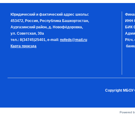
Юридический и фактический адрес школы:
Фина
453472, Россия, Республика Башкортостан,
ИНН 
Аургазинский район, д. Новофёдоровка,
БИК 0
ул. Советская, 30а
Адми
тел.: 8(34745)25401, e-mail:
nofeds@mail.ru
Р/сч
Карта проезда
банка
Copyright МБОУ 
Powered 